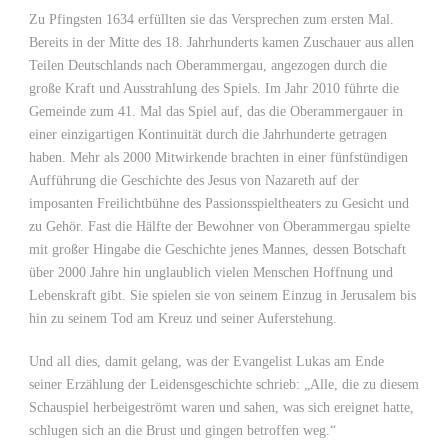
Zu Pfingsten 1634 erfüllten sie das Versprechen zum ersten Mal.
Bereits in der Mitte des 18. Jahrhunderts kamen Zuschauer aus allen
Teilen Deutschlands nach Oberammergau, angezogen durch die
große Kraft und Ausstrahlung des Spiels. Im Jahr 2010 führte die
Gemeinde zum 41. Mal das Spiel auf, das die Oberammergauer in
einer einzigartigen Kontinuität durch die Jahrhunderte getragen
haben. Mehr als 2000 Mitwirkende brachten in einer fünfstündigen
Aufführung die Geschichte des Jesus von Nazareth auf der
imposanten Freilichtbühne des Passionsspieltheaters zu Gesicht und
zu Gehör. Fast die Hälfte der Bewohner von Oberammergau spielte
mit großer Hingabe die Geschichte jenes Mannes, dessen Botschaft
über 2000 Jahre hin unglaublich vielen Menschen Hoffnung und
Lebenskraft gibt. Sie spielen sie von seinem Einzug in Jerusalem bis
hin zu seinem Tod am Kreuz und seiner Auferstehung.
Und all dies, damit gelang, was der Evangelist Lukas am Ende
seiner Erzählung der Leidensgeschichte schrieb: „Alle, die zu diesem
Schauspiel herbeigeströmt waren und sahen, was sich ereignet hatte,
schlugen sich an die Brust und gingen betroffen weg.“