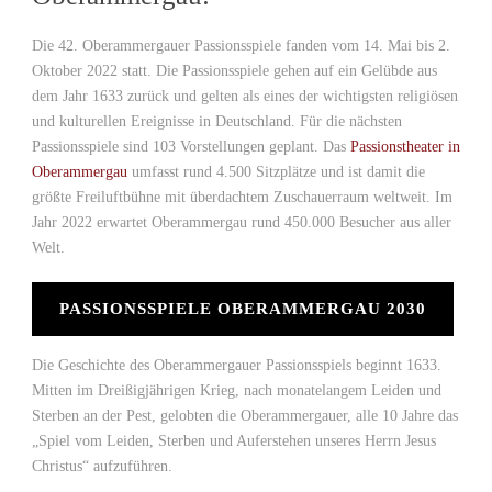
Die 42. Oberammergauer Passionsspiele fanden vom 14. Mai bis 2.
Oktober 2022 statt. Die Passionsspiele gehen auf ein Gelübde aus
dem Jahr 1633 zurück und gelten als eines der wichtigsten religiösen
und kulturellen Ereignisse in Deutschland. Für die nächsten
Passionsspiele sind 103 Vorstellungen geplant. Das
Passionstheater in
Oberammergau
umfasst rund 4.500 Sitzplätze und ist damit die
größte Freiluftbühne mit überdachtem Zuschauerraum weltweit. Im
Jahr 2022 erwartet Oberammergau rund 450.000 Besucher aus aller
Welt.
PASSIONSSPIELE OBERAMMERGAU 2030
Die Geschichte des Oberammergauer Passionsspiels beginnt 1633.
Mitten im Dreißigjährigen Krieg, nach monatelangem Leiden und
Sterben an der Pest, gelobten die Oberammergauer, alle 10 Jahre das
„Spiel vom Leiden, Sterben und Auferstehen unseres Herrn Jesus
Christus“ aufzuführen.